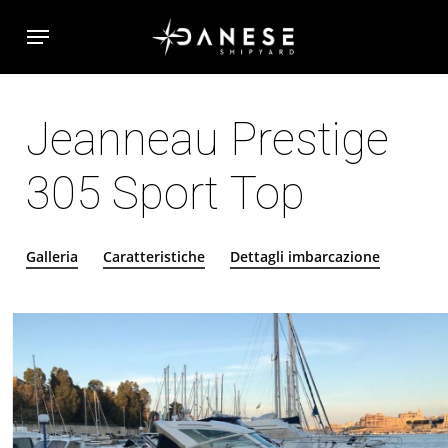
Skip
Menu
to
main
content
Jeanneau
Prestige
305
Sport
Top
Galleria
Caratteristiche
Dettagli imbarcazione