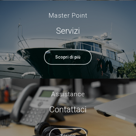
Master Point
Servizi
Scopri di più
Assistance
Contattaci
Scrivici