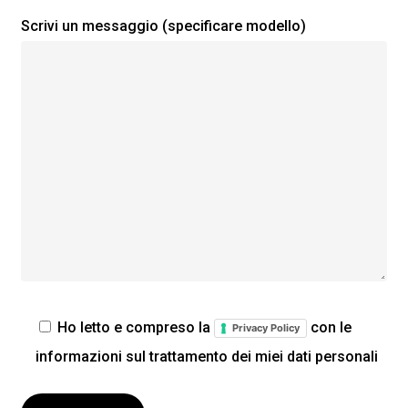
STRUMENTAZIONE
Scrivi un messaggio (specificare modello)
Carica batterie, ecoscandaglio, elica di prua,
gps, Hard top, pozzetto teak, radio whf,
impianto stereo + CD + USB, TV a colori,
antenna TV + WHF
ESTERNI
Cuscineria completa
n°1 tavolo
n°1 frigo
n°1 lavello
Ho letto e compreso la
con le
n°1 Doccia Esterna
Privacy Policy
informazioni sul trattamento dei miei dati personali
Chiusura pozzetto esterno con teli in
dotazione