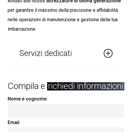
Affidati alle nostre
attrezzature di ultima generazione
per garantire il massimo della precisione e affidabilità
nelle operazioni di manutenzione e gestione della tua
imbarcazione.
Servizi dedicati
Travel Lift da 220 Mt
Diversi Carrelli e Gru Tradizionali,
Compila e
richiedi informazioni
Fuoriscopica e Telescopica
Sistema Informatico per Diagnosi Motori
Nome e cognome
Carrello Porta Imbarcazioni fino a 60 Mt
Officine Mobili per Interventi su tutto il
Email
Territorio Nazionale