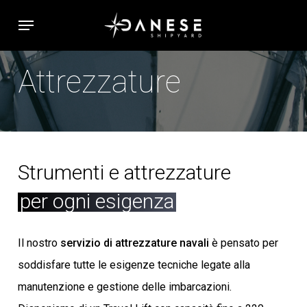
Skip
Menu
to
main
Attrezzature
content
Strumenti e attrezzature
per ogni esigenza
Il nostro
servizio di attrezzature navali
è pensato per
soddisfare tutte le esigenze tecniche legate alla
manutenzione e gestione delle imbarcazioni.