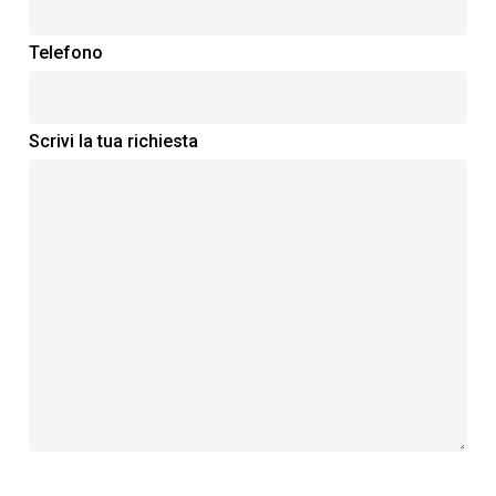
Cabina di Verniciatura per Piccoli
Componenti e Sistema di Estrazione
Telefono
Laboratorio per Progettazione e
Realizzazione di Componenti in VTR
Scrivi la tua richiesta
Centro Antiosmosi per Risanamento e
Prevenzione
Macchina Airless per Verniciare
N° 2 Muletti
Carroponte da 10 T nel Capannone
Coperto da 3.000 Mq
Modifiche e Personalizzazioni di Ogni
Tipo
Scala di Alaggio per Piccole
Imbarcazioni