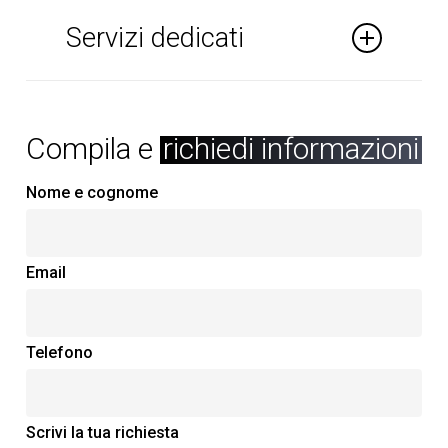
Servizi dedicati
Installazioni Eliche di Poppa e Prua
Installazioni Serbatoi Supplementari di
Compila e
richiedi informazioni
Acqua e Carburante
Personalizzazioni
Nome e cognome
Installazione Impianti di
Condizionamento
Email
Installazione Nuovi Accessori Elettrici
ed Elettronici
Telefono
Scrivi la tua richiesta