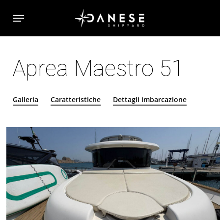
Skip
Menu
to
main
content
Aprea
Maestro
51
Galleria
Caratteristiche
Dettagli imbarcazione