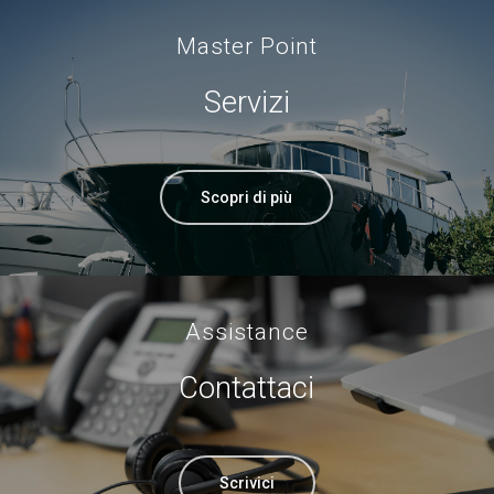
Master Point
Servizi
Scopri di più
Assistance
Contattaci
Scrivici